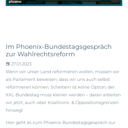
Im Phoenix-Bundestagsgespräch
zur Wahlrechtsreform
27.01.2023
Wenn wir unser Land reformieren wollen, müssen wir
als Parlament beweisen, dass wir uns auch selbst
reformieren können. Scheitern ist keine Option, der
XXL-Bundestag muss kleiner werden – daran arbeiten
wir jetzt, auch über Koalitions- & Oppositionsgrenzen
hinweg!
Hier geht es zum Phoenix-Bundestagsgespräch zur