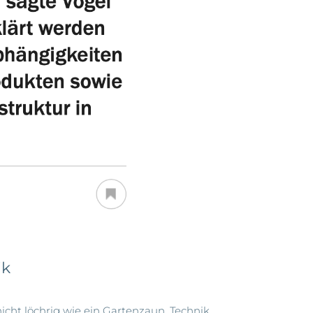
ik
nicht löchrig wie ein Gartenzaun. Technik