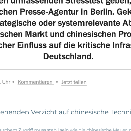
gehenden Verzicht auf chinesische Techn
esischem Zugriff muss stabil sein wie die chinesische Mauer, 