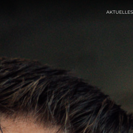
AKTUELLES