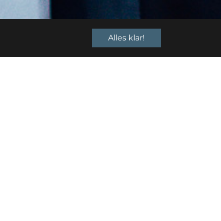
Kontakt
Alles klar!